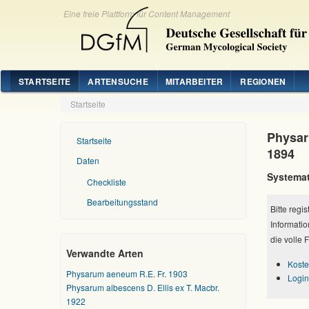
Eine freie Plattform für Content Management
STARTSEITE
ARTENSUCHE
MITARBEITER
REGIONEN
Startseite
Physaru
Startseite
1894
Daten
Systemat
Checkliste
Bearbeitungsstand
Bitte regi
Informatio
die volle 
Verwandte Arten
Koste
Physarum aeneum R.E. Fr. 1903
Login
Physarum albescens D. Ellis ex T. Macbr.
1922