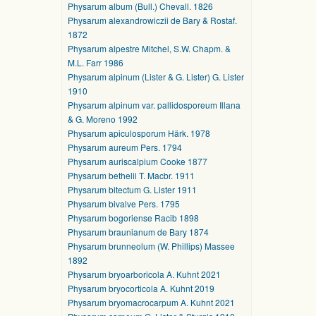
Physarum album (Bull.) Chevall. 1826
Physarum alexandrowiczii de Bary & Rostaf.
1872
Physarum alpestre Mitchel, S.W. Chapm. &
M.L. Farr 1986
Physarum alpinum (Lister & G. Lister) G. Lister
1910
Physarum alpinum var. pallidosporeum Illana
& G. Moreno 1992
Physarum apiculosporum Härk. 1978
Physarum aureum Pers. 1794
Physarum auriscalpium Cooke 1877
Physarum bethelii T. Macbr. 1911
Physarum bitectum G. Lister 1911
Physarum bivalve Pers. 1795
Physarum bogoriense Racib 1898
Physarum braunianum de Bary 1874
Physarum brunneolum (W. Phillips) Massee
1892
Physarum bryoarboricola A. Kuhnt 2021
Physarum bryocorticola A. Kuhnt 2019
Physarum bryomacrocarpum A. Kuhnt 2021