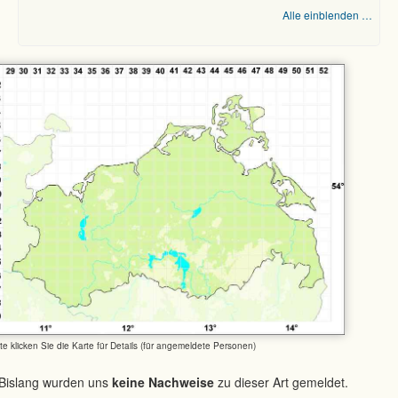
Alle einblenden …
tte klicken Sie die Karte für Details (für angemeldete Personen)
Bislang wurden uns
keine Nachweise
zu dieser Art gemeldet.