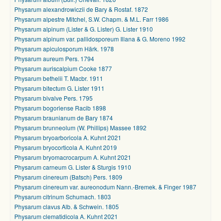
Physarum alexandrowiczii de Bary & Rostaf. 1872
Physarum alpestre Mitchel, S.W. Chapm. & M.L. Farr 1986
Physarum alpinum (Lister & G. Lister) G. Lister 1910
Physarum alpinum var. pallidosporeum Illana & G. Moreno 1992
Physarum apiculosporum Härk. 1978
Physarum aureum Pers. 1794
Physarum auriscalpium Cooke 1877
Physarum bethelii T. Macbr. 1911
Physarum bitectum G. Lister 1911
Physarum bivalve Pers. 1795
Physarum bogoriense Racib 1898
Physarum braunianum de Bary 1874
Physarum brunneolum (W. Phillips) Massee 1892
Physarum bryoarboricola A. Kuhnt 2021
Physarum bryocorticola A. Kuhnt 2019
Physarum bryomacrocarpum A. Kuhnt 2021
Physarum carneum G. Lister & Sturgis 1910
Physarum cinereum (Batsch) Pers. 1809
Physarum cinereum var. aureonodum Nann.-Bremek. & Finger 1987
Physarum citrinum Schumach. 1803
Physarum clavus Alb. & Schwein. 1805
Physarum clematidicola A. Kuhnt 2021