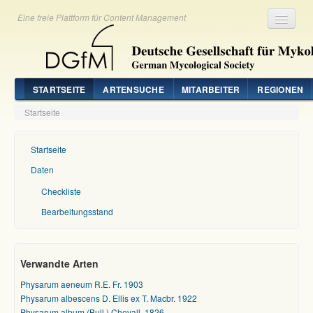
Eine freie Plattform für Content Management
Registrieren
Login
STARTSEITE
ARTENSUCHE
MITARBEITER
REGIONEN
Startseite
Startseite
Daten
Checkliste
Bearbeitungsstand
Verwandte Arten
Physarum aeneum R.E. Fr. 1903
Physarum albescens D. Ellis ex T. Macbr. 1922
Physarum album (Bull.) Chevall. 1826