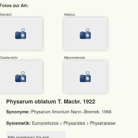
Fotos zur Art:
Standort
Habitus
Detailansicht
Mikromerkmale
Physarum oblatum T. Macbr. 1922
Synonyme:
Physarum limonium Nann.-Bremek. 1966
Systematik:
Eumycetozoa > Physarales > Physaraceae
Bitte registrieren Sie sich