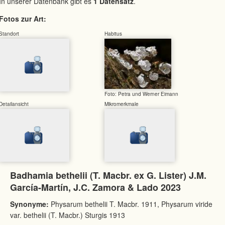
In unserer Datenbank gibt es
1 Datensatz
.
Fotos zur Art:
Standort
Habitus
Foto: Petra und Werner Eimann
Detailansicht
Mikromerkmale
Badhamia bethelii (T. Macbr. ex G. Lister) J.M.
García-Martín, J.C. Zamora & Lado 2023
Synonyme:
Physarum bethelii T. Macbr. 1911, Physarum viride
var. bethelii (T. Macbr.) Sturgis 1913