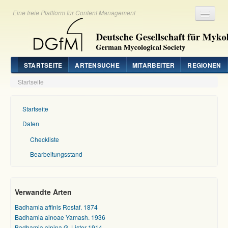
Eine freie Plattform für Content Management
Registrieren
Login
STARTSEITE
ARTENSUCHE
MITARBEITER
REGIONEN
Startseite
Startseite
Daten
Checkliste
Bearbeitungsstand
Verwandte Arten
Badhamia affinis Rostaf. 1874
Badhamia ainoae Yamash. 1936
Badhamia alpina G. Lister 1914