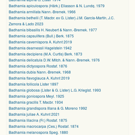
Badhamia apiculospora (Härk.) Eliasson & N. Lundq. 1979
Badhamia armillata Nann.-Bremek. 1966
Badhamia bethelii (T. Macbr. ex G. Lister) J.M. García-Martín, J.C.
Zamora & Lado 2023
Badhamia bibasilis H. Neubert & Nann.-Bremek. 1977
Badhamia capsulifera (Bull.) Berk. 1875
Badhamia cavernispora A. Kuhnt 2019
Badhamia dearnessii Hagelstein 1942
Badhamia decipiens (M.A. Curtis) Berk. 1873
Badhamia delicatula D.W. Mitch. & Nann.-Bremek. 1976
Badhamia dictyospora Rostaf. 1876
Badhamia dubia Nann.-Bremek. 1968
Badhamia flavoglauca A. Kuhnt 2019
Badhamia foliicola Lister 1897
Badhamia globosa (Lister & G. Lister) L.G. Krieglst. 1993
Badhamia goniospora Meyl. 1925
Badhamia gracilis T. Macbr. 1934
Badhamia grandispora Illana & G. Moreno 1992
Badhamia juliae A. Kuhnt 2021
Badhamia lilacina (Fr.) Rostaf. 1875
Badhamia macrocarpa (Ces.) Rostaf. 1874
Badhamia melanospora Speg. 1880