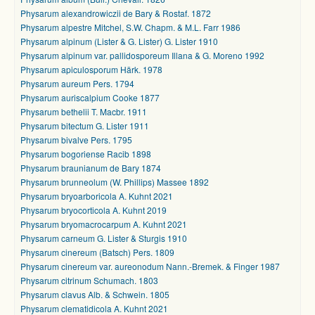
Physarum alexandrowiczii de Bary & Rostaf. 1872
Physarum alpestre Mitchel, S.W. Chapm. & M.L. Farr 1986
Physarum alpinum (Lister & G. Lister) G. Lister 1910
Physarum alpinum var. pallidosporeum Illana & G. Moreno 1992
Physarum apiculosporum Härk. 1978
Physarum aureum Pers. 1794
Physarum auriscalpium Cooke 1877
Physarum bethelii T. Macbr. 1911
Physarum bitectum G. Lister 1911
Physarum bivalve Pers. 1795
Physarum bogoriense Racib 1898
Physarum braunianum de Bary 1874
Physarum brunneolum (W. Phillips) Massee 1892
Physarum bryoarboricola A. Kuhnt 2021
Physarum bryocorticola A. Kuhnt 2019
Physarum bryomacrocarpum A. Kuhnt 2021
Physarum carneum G. Lister & Sturgis 1910
Physarum cinereum (Batsch) Pers. 1809
Physarum cinereum var. aureonodum Nann.-Bremek. & Finger 1987
Physarum citrinum Schumach. 1803
Physarum clavus Alb. & Schwein. 1805
Physarum clematidicola A. Kuhnt 2021