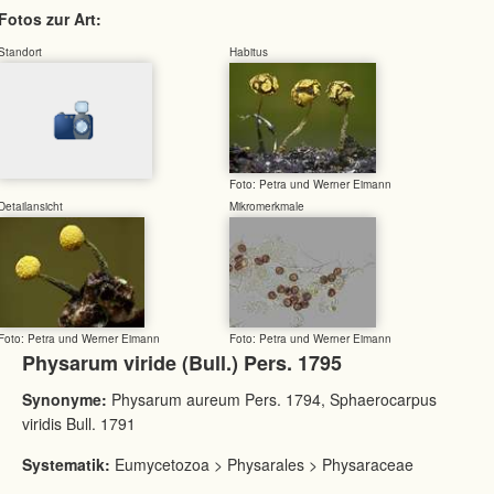
Fotos zur Art:
Standort
Habitus
Foto: Petra und Werner Eimann
Detailansicht
Mikromerkmale
Foto: Petra und Werner Eimann
Foto: Petra und Werner Eimann
Physarum viride (Bull.) Pers. 1795
Synonyme:
Physarum aureum Pers. 1794, Sphaerocarpus
viridis Bull. 1791
Systematik:
Eumycetozoa > Physarales > Physaraceae