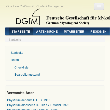
Eine freie Plattform für Content Management
Registrieren
Login
STARTSEITE
ARTENSUCHE
MITARBEITER
REGIONEN
Startseite
Startseite
Daten
Checkliste
Bearbeitungsstand
Verwandte Arten
Physarum aeneum R.E. Fr. 1903
Physarum albescens D. Ellis ex T. Macbr. 1922
Physarum album (Bull.) Chevall. 1826