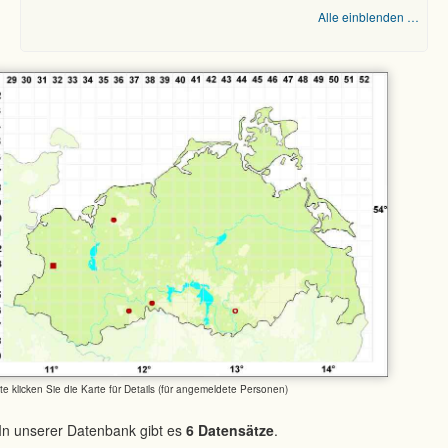
Alle einblenden …
tte klicken Sie die Karte für Details (für angemeldete Personen)
In unserer Datenbank gibt es
6 Datensätze
.