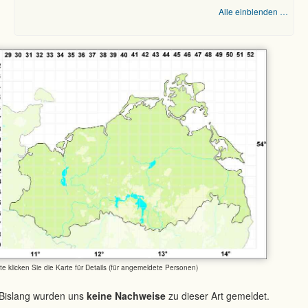
Alle einblenden …
tte klicken Sie die Karte für Details (für angemeldete Personen)
Bislang wurden uns
keine Nachweise
zu dieser Art gemeldet.