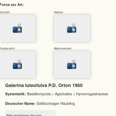
Fotos zur Art:
Standort
Habitus
Detailansicht
Mikromerkmale
Galerina luteofulva P.D. Orton 1960
Systematik:
Basidiomycota > Agaricales > Hymenogastraceae
Deutscher Name:
Gelbfuchsiger Häubling
Bitte registrieren Sie sich