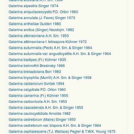
Galerina alpestris Singer 1974
Galerina ampullaceocystis P.D. Orton 1960
Galerina annulata (J. Favre) Singer 1973
Galerina antheliae Gulden 1980
Galerina arctica (Singer) Nezdojm. 1982
Galerina atkinsoniana A.H. Sm. 1953
Galerina atkinsoniana f. tetraspora Kühner 1972
Galerina autumnalis (Peck) A.H. Sm. & Singer 1964
Galerina autumnalis var. angusticystitis A.H. Sm. & Singer 1964
Galerina badipes (Fr.) Kühner 1935
Galerina beinrothii Bresinsky 1966
Galerina bresadolana Bon 1983
Galerina bryophila (Murrill) A.H. Sm. & Singer 1958
Galerina caldariorum Svrček 1994
Galerina calyptrata P.D. Orton 1960
Galerina camerina (Fr.) Kühner 1955
Galerina carbonicola A.H. Sm. 1953
Galerina cascadensis A.H. Sm. & Singer 1955
Galerina caulocystidiata Arnolds 1982
Galerina cedretorum (Maire) Singer 1950
Galerina cedretorum var. bispora A.H. Sm. & Singer 1964
Galerina cephalescens (T.J. Wallace) Pegler & T.W.K. Young 1975