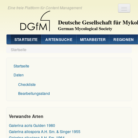
Eine freie Plattform für Content Management
Registrieren
Login
STARTSEITE
ARTENSUCHE
MITARBEITER
REGIONEN
Startseite
Startseite
Daten
Checkliste
Bearbeitungsstand
Verwandte Arten
Galerina acris Gulden 1980
Galerina allospora A.H. Sm. & Singer 1955
Galerina alluviana A.H. Sm. 1964