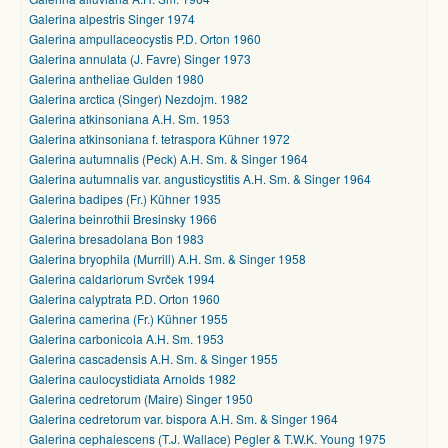
Galerina alpestris Singer 1974
Galerina ampullaceocystis P.D. Orton 1960
Galerina annulata (J. Favre) Singer 1973
Galerina antheliae Gulden 1980
Galerina arctica (Singer) Nezdojm. 1982
Galerina atkinsoniana A.H. Sm. 1953
Galerina atkinsoniana f. tetraspora Kühner 1972
Galerina autumnalis (Peck) A.H. Sm. & Singer 1964
Galerina autumnalis var. angusticystitis A.H. Sm. & Singer 1964
Galerina badipes (Fr.) Kühner 1935
Galerina beinrothii Bresinsky 1966
Galerina bresadolana Bon 1983
Galerina bryophila (Murrill) A.H. Sm. & Singer 1958
Galerina caldariorum Svrček 1994
Galerina calyptrata P.D. Orton 1960
Galerina camerina (Fr.) Kühner 1955
Galerina carbonicola A.H. Sm. 1953
Galerina cascadensis A.H. Sm. & Singer 1955
Galerina caulocystidiata Arnolds 1982
Galerina cedretorum (Maire) Singer 1950
Galerina cedretorum var. bispora A.H. Sm. & Singer 1964
Galerina cephalescens (T.J. Wallace) Pegler & T.W.K. Young 1975