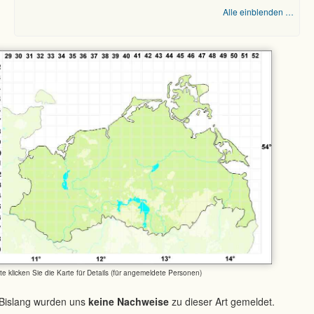
Alle einblenden …
tte klicken Sie die Karte für Details (für angemeldete Personen)
Bislang wurden uns
keine Nachweise
zu dieser Art gemeldet.