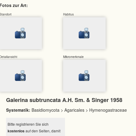
Fotos zur Art:
Standort
Habitus
Detailansicht
Mikromerkmale
Galerina subtruncata A.H. Sm. & Singer 1958
Systematik:
Basidiomycota > Agaricales > Hymenogastraceae
Bitte registrieren Sie sich
kostenlos
auf den Seiten, damit