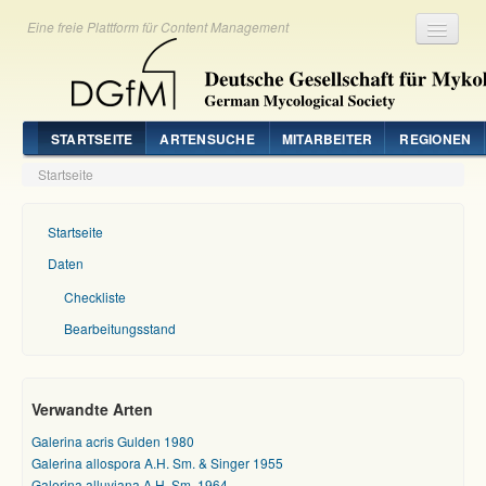
Eine freie Plattform für Content Management
Registrieren
Login
STARTSEITE
ARTENSUCHE
MITARBEITER
REGIONEN
Startseite
Startseite
Daten
Checkliste
Bearbeitungsstand
Verwandte Arten
Galerina acris Gulden 1980
Galerina allospora A.H. Sm. & Singer 1955
Galerina alluviana A.H. Sm. 1964