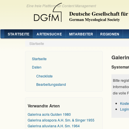
Eine freie Plattform für Content Management
STARTSEITE
ARTENSUCHE
MITARBEITER
REGIONEN
Startseite
Galerin
Startseite
Systemat
Daten
Checkliste
Bitte regi
Bearbeitungsstand
Informatio
die volle 
Koste
Verwandte Arten
Login
Galerina acris Gulden 1980
Galerina allospora A.H. Sm. & Singer 1955
Galerina alluviana A.H. Sm. 1964