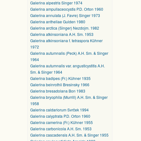
Galerina alpestris Singer 1974
Galerina ampullaceocystis P.D. Orton 1960
Galerina annulata (J. Favre) Singer 1973
Galerina antheliae Gulden 1980
Galerina arctica (Singer) Nezdojm. 1982
Galerina atkinsoniana A.H. Sm. 1953
Galerina atkinsoniana f. tetraspora Kühner
1972
Galerina autumnalis (Peck) A.H. Sm. & Singer
1964
Galerina autumnalis var. angusticystitis A.H.
Sm. & Singer 1964
Galerina badipes (Fr.) Kühner 1935
Galerina beinrothii Bresinsky 1966
Galerina bresadolana Bon 1983
Galerina bryophila (Murrill) A.H. Sm. & Singer
1958
Galerina caldariorum Svrček 1994
Galerina calyptrata P.D. Orton 1960
Galerina camerina (Fr.) Kühner 1955
Galerina carbonicola A.H. Sm. 1953
Galerina cascadensis A.H. Sm. & Singer 1955