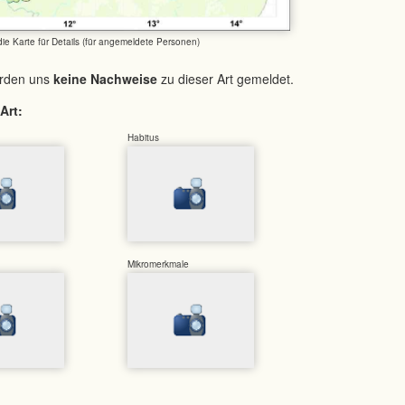
 die Karte für Details (für angemeldete Personen)
urden uns
keine Nachweise
zu dieser Art gemeldet.
Art:
Habitus
Mikromerkmale