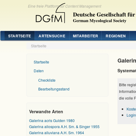
Eine freie Plattform für Content Management
STARTSEITE
ARTENSUCHE
MITARBEITER
REGIONEN
Startseite
Galerin
Startseite
Systemat
Daten
Checkliste
Bitte regi
Bearbeitungsstand
Informatio
die volle 
Koste
Verwandte Arten
Login
Galerina acris Gulden 1980
Galerina allospora A.H. Sm. & Singer 1955
Galerina alluviana A.H. Sm. 1964