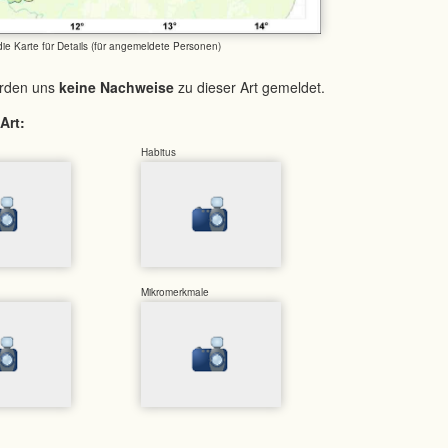
 die Karte für Details (für angemeldete Personen)
urden uns
keine Nachweise
zu dieser Art gemeldet.
Art:
Habitus
Mikromerkmale