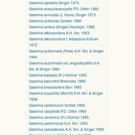
Galerina alpestris Singer 1974
Galerina ampullaceocystis P.D. Orton 1960
Galerina annulata (J. Favre) Singer 1973
Galerina antheliae Gulden 1980
Galerina arctica (Singer) Nezdojm. 1982
Galerina atkinsoniana A.H. Sm. 1953
Galerina atkinsoniana f. tetraspora Kühner
1972
Galerina autumnalis (Peck) A.H. Sm. & Singer
1964
Galerina autumnalis var. angusticystitis A.H.
Sm. & Singer 1964
Galerina badipes (Fr.) Kühner 1935
Galerina beinrothii Bresinsky 1966
Galerina bresadolana Bon 1983
Galerina bryophila (Murrill) A.H. Sm. & Singer
1958
Galerina caldariorum Svrček 1994
Galerina calyptrata P.D. Orton 1960
Galerina camerina (Fr.) Kühner 1955
Galerina carbonicola A.H. Sm. 1953
Galerina cascadensis A.H. Sm. & Singer 1955