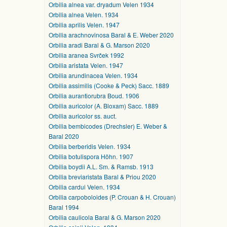
Orbilia alnea var. dryadum Velen 1934
Orbilia alnea Velen. 1934
Orbilia aprilis Velen. 1947
Orbilia arachnovinosa Baral & E. Weber 2020
Orbilia aradi Baral & G. Marson 2020
Orbilia aranea Svrček 1992
Orbilia aristata Velen. 1947
Orbilia arundinacea Velen. 1934
Orbilia assimilis (Cooke & Peck) Sacc. 1889
Orbilia aurantiorubra Boud. 1906
Orbilia auricolor (A. Bloxam) Sacc. 1889
Orbilia auricolor ss. auct.
Orbilia bembicodes (Drechsler) E. Weber &
Baral 2020
Orbilia berberidis Velen. 1934
Orbilia botulispora Höhn. 1907
Orbilia boydii A.L. Sm. & Ramsb. 1913
Orbilia breviaristata Baral & Priou 2020
Orbilia cardui Velen. 1934
Orbilia carpoboloides (P. Crouan & H. Crouan)
Baral 1994
Orbilia caulicola Baral & G. Marson 2020