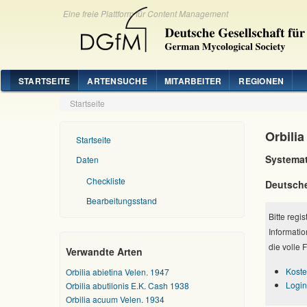
Eine freie Plattform für Content Management
STARTSEITE
ARTENSUCHE
MITARBEITER
REGIONEN
Startseite
Orbili
Startseite
Systemat
Daten
Checkliste
Deutsch
Bearbeitungsstand
Bitte regi
Informatio
die volle 
Verwandte Arten
Koste
Orbilia abietina Velen. 1947
Login
Orbilia abutilonis E.K. Cash 1938
Orbilia acuum Velen. 1934