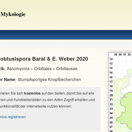
a obtusispora Baral & E. Weber 2020
ik:
Ascomycota > Orbiliales > Orbiliaceae
er Name:
Stumpfsporiges Knopfbecherchen
strieren Sie sich
kostenlos
auf den Seiten, damit Sie auf alle
nen und Fundstellendaten zu den Arten Zugriff erhalten und
Funktionalität der internetseite nutzen können:
nlos registrieren