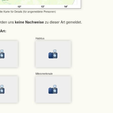
 die Karte für Details (für angemeldete Personen)
urden uns
keine Nachweise
zu dieser Art gemeldet.
Art:
Habitus
Mikromerkmale