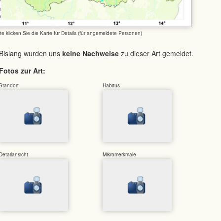
tte klicken Sie die Karte für Details (für angemeldete Personen)
Bislang wurden uns
keine Nachweise
zu dieser Art gemeldet.
Fotos zur Art:
Standort
Habitus
Detailansicht
Mikromerkmale