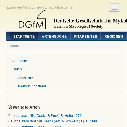
Eine freie Plattform für Content Management
Registrieren
Login
STARTSEITE
ARTENSUCHE
MITARBEITER
REGIONEN
Startseite
Startseite
Daten
Checkliste
Bearbeitungsstand
Verwandte Arten
Calloria assimilis (Cooke & Peck) R. Heim 1976
Calloria atrovirens var. virens (Alb. & Schwein.) Quél. 1886
Calloria carneoflavida Rehm 1905