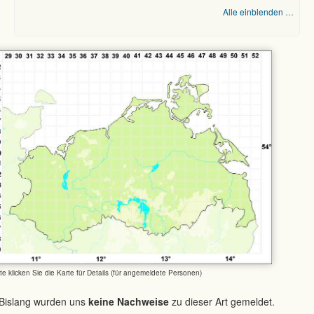
Alle einblenden …
tte klicken Sie die Karte für Details (für angemeldete Personen)
Bislang wurden uns
keine Nachweise
zu dieser Art gemeldet.