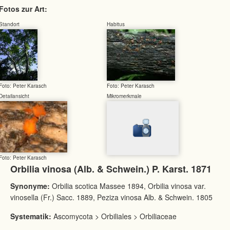
Fotos zur Art:
Standort
Habitus
Foto: Peter Karasch
Foto: Peter Karasch
Detailansicht
Mikromerkmale
Foto: Peter Karasch
Orbilia vinosa (Alb. & Schwein.) P. Karst. 1871
Synonyme:
Orbilia scotica Massee 1894, Orbilia vinosa var.
vinosella (Fr.) Sacc. 1889, Peziza vinosa Alb. & Schwein. 1805
Systematik:
Ascomycota > Orbiliales > Orbiliaceae