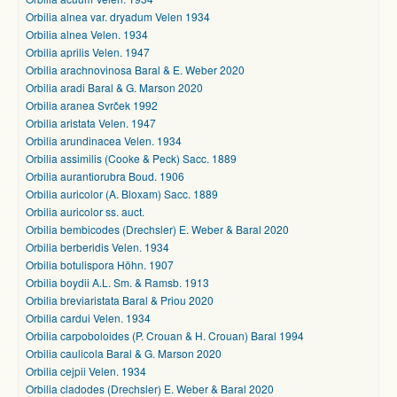
Orbilia alnea var. dryadum Velen 1934
Orbilia alnea Velen. 1934
Orbilia aprilis Velen. 1947
Orbilia arachnovinosa Baral & E. Weber 2020
Orbilia aradi Baral & G. Marson 2020
Orbilia aranea Svrček 1992
Orbilia aristata Velen. 1947
Orbilia arundinacea Velen. 1934
Orbilia assimilis (Cooke & Peck) Sacc. 1889
Orbilia aurantiorubra Boud. 1906
Orbilia auricolor (A. Bloxam) Sacc. 1889
Orbilia auricolor ss. auct.
Orbilia bembicodes (Drechsler) E. Weber & Baral 2020
Orbilia berberidis Velen. 1934
Orbilia botulispora Höhn. 1907
Orbilia boydii A.L. Sm. & Ramsb. 1913
Orbilia breviaristata Baral & Priou 2020
Orbilia cardui Velen. 1934
Orbilia carpoboloides (P. Crouan & H. Crouan) Baral 1994
Orbilia caulicola Baral & G. Marson 2020
Orbilia cejpii Velen. 1934
Orbilia cladodes (Drechsler) E. Weber & Baral 2020