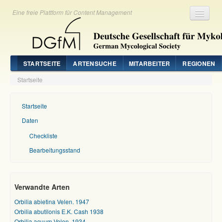
Eine freie Plattform für Content Management
Registrieren
Login
STARTSEITE
ARTENSUCHE
MITARBEITER
REGIONEN
Startseite
Startseite
Daten
Checkliste
Bearbeitungsstand
Verwandte Arten
Orbilia abietina Velen. 1947
Orbilia abutilonis E.K. Cash 1938
Orbilia acuum Velen. 1934