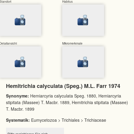
Standort
Habitus
Detailansicht
Mikromerkmale
Hemitrichia calyculata (Speg.) M.L. Farr 1974
Synonyme:
Hemiarcyria calyculata Speg. 1880, Hemiarcyria
stipitata (Massee) T. Macbr. 1889, Hemitrichia stipitata (Massee)
T. Macbr. 1899
Systematik:
Eumycetozoa > Trichiales > Trichiaceae
Bitte registrieren Sie sich