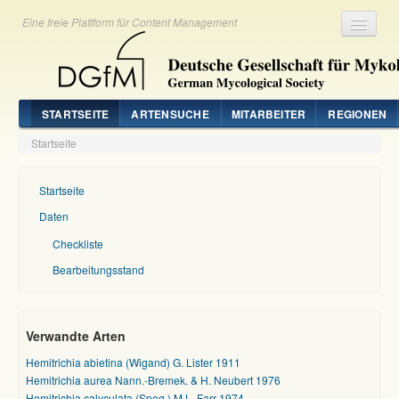
Eine freie Plattform für Content Management
Registrieren
Login
STARTSEITE
ARTENSUCHE
MITARBEITER
REGIONEN
Startseite
Startseite
Daten
Checkliste
Bearbeitungsstand
Verwandte Arten
Hemitrichia abietina (Wigand) G. Lister 1911
Hemitrichia aurea Nann.-Bremek. & H. Neubert 1976
Hemitrichia calyculata (Speg.) M.L. Farr 1974