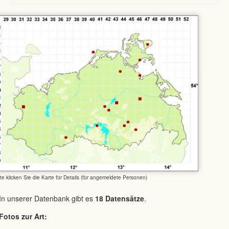
tte klicken Sie die Karte für Details (für angemeldete Personen)
In unserer Datenbank gibt es
18 Datensätze
.
Fotos zur Art: