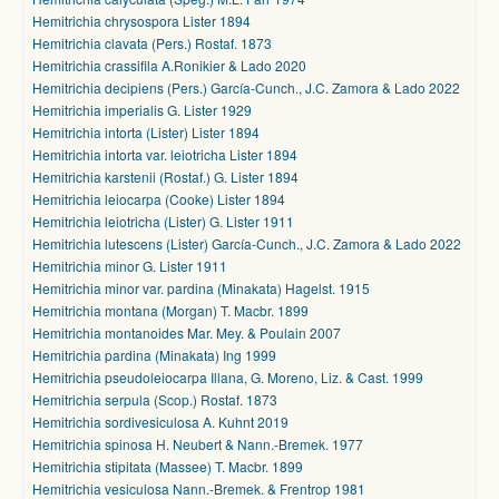
Hemitrichia chrysospora Lister 1894
Hemitrichia clavata (Pers.) Rostaf. 1873
Hemitrichia crassifila A.Ronikier & Lado 2020
Hemitrichia decipiens (Pers.) García-Cunch., J.C. Zamora & Lado 2022
Hemitrichia imperialis G. Lister 1929
Hemitrichia intorta (Lister) Lister 1894
Hemitrichia intorta var. leiotricha Lister 1894
Hemitrichia karstenii (Rostaf.) G. Lister 1894
Hemitrichia leiocarpa (Cooke) Lister 1894
Hemitrichia leiotricha (Lister) G. Lister 1911
Hemitrichia lutescens (Lister) García-Cunch., J.C. Zamora & Lado 2022
Hemitrichia minor G. Lister 1911
Hemitrichia minor var. pardina (Minakata) Hagelst. 1915
Hemitrichia montana (Morgan) T. Macbr. 1899
Hemitrichia montanoides Mar. Mey. & Poulain 2007
Hemitrichia pardina (Minakata) Ing 1999
Hemitrichia pseudoleiocarpa Illana, G. Moreno, Liz. & Cast. 1999
Hemitrichia serpula (Scop.) Rostaf. 1873
Hemitrichia sordivesiculosa A. Kuhnt 2019
Hemitrichia spinosa H. Neubert & Nann.-Bremek. 1977
Hemitrichia stipitata (Massee) T. Macbr. 1899
Hemitrichia vesiculosa Nann.-Bremek. & Frentrop 1981