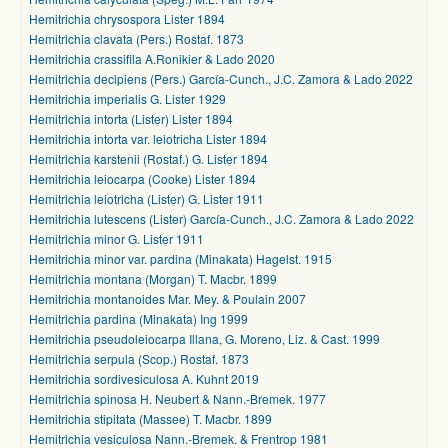
Hemitrichia chrysospora Lister 1894
Hemitrichia clavata (Pers.) Rostaf. 1873
Hemitrichia crassifila A.Ronikier & Lado 2020
Hemitrichia decipiens (Pers.) García-Cunch., J.C. Zamora & Lado 2022
Hemitrichia imperialis G. Lister 1929
Hemitrichia intorta (Lister) Lister 1894
Hemitrichia intorta var. leiotricha Lister 1894
Hemitrichia karstenii (Rostaf.) G. Lister 1894
Hemitrichia leiocarpa (Cooke) Lister 1894
Hemitrichia leiotricha (Lister) G. Lister 1911
Hemitrichia lutescens (Lister) García-Cunch., J.C. Zamora & Lado 2022
Hemitrichia minor G. Lister 1911
Hemitrichia minor var. pardina (Minakata) Hagelst. 1915
Hemitrichia montana (Morgan) T. Macbr. 1899
Hemitrichia montanoides Mar. Mey. & Poulain 2007
Hemitrichia pardina (Minakata) Ing 1999
Hemitrichia pseudoleiocarpa Illana, G. Moreno, Liz. & Cast. 1999
Hemitrichia serpula (Scop.) Rostaf. 1873
Hemitrichia sordivesiculosa A. Kuhnt 2019
Hemitrichia spinosa H. Neubert & Nann.-Bremek. 1977
Hemitrichia stipitata (Massee) T. Macbr. 1899
Hemitrichia vesiculosa Nann.-Bremek. & Frentrop 1981