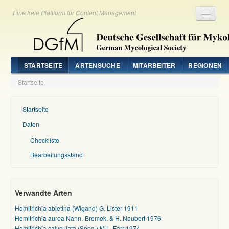
Eine freie Plattform für Content Management
Registrieren
Login
STARTSEITE
ARTENSUCHE
MITARBEITER
REGIONEN
Startseite
Startseite
Daten
Checkliste
Bearbeitungsstand
Verwandte Arten
Hemitrichia abietina (Wigand) G. Lister 1911
Hemitrichia aurea Nann.-Bremek. & H. Neubert 1976
Hemitrichia calyculata (Speg.) M.L. Farr 1974