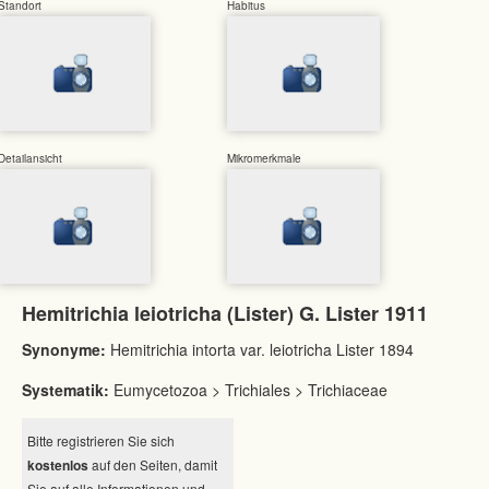
Standort
Habitus
Detailansicht
Mikromerkmale
Hemitrichia leiotricha (Lister) G. Lister 1911
Synonyme:
Hemitrichia intorta var. leiotricha Lister 1894
Systematik:
Eumycetozoa > Trichiales > Trichiaceae
Bitte registrieren Sie sich
kostenlos
auf den Seiten, damit
Sie auf alle Informationen und