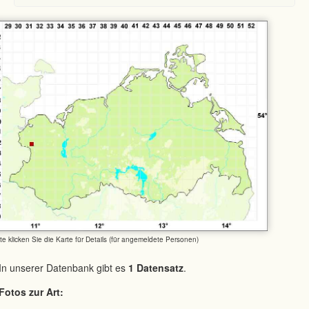
tte klicken Sie die Karte für Details (für angemeldete Personen)
In unserer Datenbank gibt es
1 Datensatz
.
Fotos zur Art: