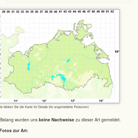
tte klicken Sie die Karte für Details (für angemeldete Personen)
Bislang wurden uns
keine Nachweise
zu dieser Art gemeldet.
Fotos zur Art: