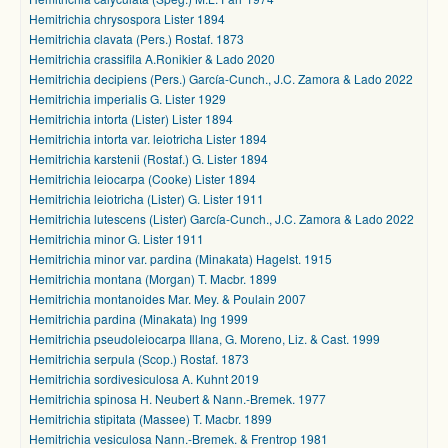
Hemitrichia chrysospora Lister 1894
Hemitrichia clavata (Pers.) Rostaf. 1873
Hemitrichia crassifila A.Ronikier & Lado 2020
Hemitrichia decipiens (Pers.) García-Cunch., J.C. Zamora & Lado 2022
Hemitrichia imperialis G. Lister 1929
Hemitrichia intorta (Lister) Lister 1894
Hemitrichia intorta var. leiotricha Lister 1894
Hemitrichia karstenii (Rostaf.) G. Lister 1894
Hemitrichia leiocarpa (Cooke) Lister 1894
Hemitrichia leiotricha (Lister) G. Lister 1911
Hemitrichia lutescens (Lister) García-Cunch., J.C. Zamora & Lado 2022
Hemitrichia minor G. Lister 1911
Hemitrichia minor var. pardina (Minakata) Hagelst. 1915
Hemitrichia montana (Morgan) T. Macbr. 1899
Hemitrichia montanoides Mar. Mey. & Poulain 2007
Hemitrichia pardina (Minakata) Ing 1999
Hemitrichia pseudoleiocarpa Illana, G. Moreno, Liz. & Cast. 1999
Hemitrichia serpula (Scop.) Rostaf. 1873
Hemitrichia sordivesiculosa A. Kuhnt 2019
Hemitrichia spinosa H. Neubert & Nann.-Bremek. 1977
Hemitrichia stipitata (Massee) T. Macbr. 1899
Hemitrichia vesiculosa Nann.-Bremek. & Frentrop 1981