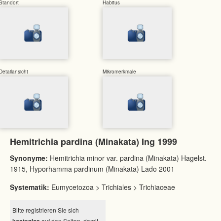
Standort
Habitus
Detailansicht
Mikromerkmale
Hemitrichia pardina (Minakata) Ing 1999
Synonyme:
Hemitrichia minor var. pardina (Minakata) Hagelst.
1915, Hyporhamma pardinum (Minakata) Lado 2001
Systematik:
Eumycetozoa > Trichiales > Trichiaceae
Bitte registrieren Sie sich
auf den Seiten, damit