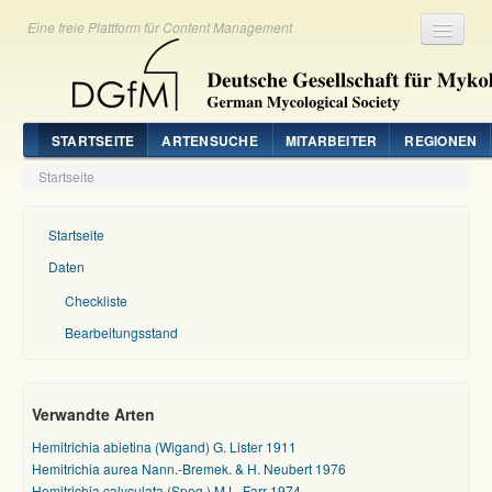
Eine freie Plattform für Content Management
Registrieren
Login
STARTSEITE
ARTENSUCHE
MITARBEITER
REGIONEN
Startseite
Startseite
Daten
Checkliste
Bearbeitungsstand
Verwandte Arten
Hemitrichia abietina (Wigand) G. Lister 1911
Hemitrichia aurea Nann.-Bremek. & H. Neubert 1976
Hemitrichia calyculata (Speg.) M.L. Farr 1974