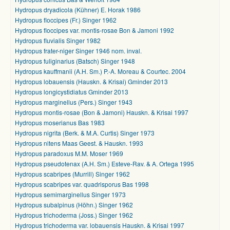
Hydropus dryadicola (Kühner) E. Horak 1986
Hydropus floccipes (Fr.) Singer 1962
Hydropus floccipes var. montis-rosae Bon & Jamoni 1992
Hydropus fluvialis Singer 1982
Hydropus frater-niger Singer 1946 nom. inval.
Hydropus fuliginarius (Batsch) Singer 1948
Hydropus kauffmanii (A.H. Sm.) P.-A. Moreau & Courtec. 2004
Hydropus lobauensis (Hauskn. & Krisai) Gminder 2013
Hydropus longicystidiatus Gminder 2013
Hydropus marginellus (Pers.) Singer 1943
Hydropus montis-rosae (Bon & Jamoni) Hauskn. & Krisai 1997
Hydropus moserianus Bas 1983
Hydropus nigrita (Berk. & M.A. Curtis) Singer 1973
Hydropus nitens Maas Geest. & Hauskn. 1993
Hydropus paradoxus M.M. Moser 1969
Hydropus pseudotenax (A.H. Sm.) Esteve-Rav. & A. Ortega 1995
Hydropus scabripes (Murrill) Singer 1962
Hydropus scabripes var. quadrisporus Bas 1998
Hydropus semimarginellus Singer 1973
Hydropus subalpinus (Höhn.) Singer 1962
Hydropus trichoderma (Joss.) Singer 1962
Hydropus trichoderma var. lobauensis Hauskn. & Krisai 1997