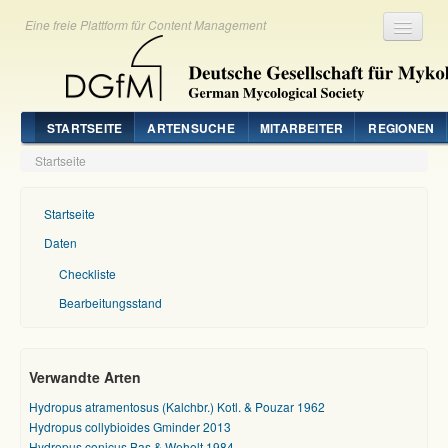
Eine freie Plattform für Content Management
Registrieren
Login
STARTSEITE
ARTENSUCHE
MITARBEITER
REGIONEN
Startseite
Startseite
Daten
Checkliste
Bearbeitungsstand
Verwandte Arten
Hydropus atramentosus (Kalchbr.) Kotl. & Pouzar 1962
Hydropus collybioides Gminder 2013
Hydropus conicus Bas & Weholt 1984