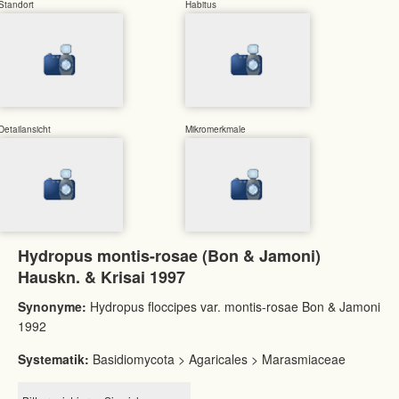
Standort
Habitus
Detailansicht
Mikromerkmale
Hydropus montis-rosae (Bon & Jamoni)
Hauskn. & Krisai 1997
Synonyme:
Hydropus floccipes var. montis-rosae Bon & Jamoni
1992
Systematik:
Basidiomycota > Agaricales > Marasmiaceae