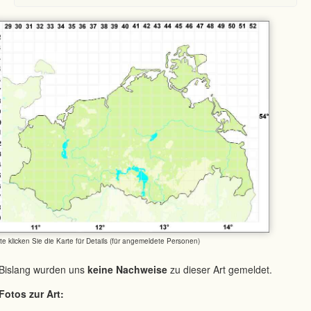
tte klicken Sie die Karte für Details (für angemeldete Personen)
Bislang wurden uns
keine Nachweise
zu dieser Art gemeldet.
Fotos zur Art: