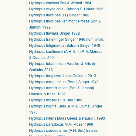
Hydropus conicus Bas & Weholt 1984
Hydropus dryadicola (Kühner) E. Horak 1986
Hydropus floccipes (Fr.) Singer 1962
Hydropus floccipes var. montis-rosae Bon &
Jamoni 1992
Hydropus fluvialis Singer 1982
Hydropus frater-niger Singer 1946 nom. inval.
Hydropus fuliginarius (Batsch) Singer 1948
Hydropus kauffmanii (A.H. Sm.) P.-A. Moreau
& Courtec. 2004
Hydropus lobauensis (Hauskn. & Krisai)
Gminder 2013
Hydropus longicystidiatus Gminder 2013
Hydropus marginellus (Pers.) Singer 1943
Hydropus montis-rosae (Bon & Jamoni)
Hauskn. & Krisai 1997
Hydropus moserianus Bas 1983
Hydropus nigrita (Berk. & M.A. Curtis) Singer
1973
Hydropus nitens Maas Geest. & Hauskn. 1993
Hydropus paradoxus M.M. Moser 1969
Hydropus pseudotenax (A.H. Sm.) Esteve-