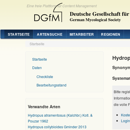
Eine freie Plattform für Content Management
STARTSEITE
ARTENSUCHE
MITARBEITER
REGIONEN
Startseite
Hydrop
Startseite
Synonym
Daten
Checkliste
Systemat
Bearbeitungsstand
Bitte regi
Informatio
die volle 
Verwandte Arten
Koste
Hydropus atramentosus (Kalchbr.) Kotl. &
Login
Pouzar 1962
Hydropus collybioides Gminder 2013