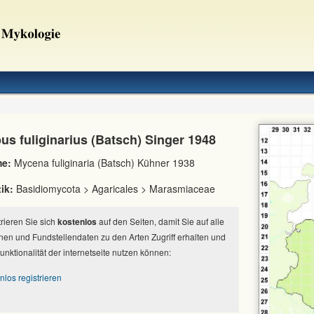
us fuliginarius (Batsch) Singer 1948
e:
Mycena fuliginaria (Batsch) Kühner 1938
ik:
Basidiomycota > Agaricales > Marasmiaceae
strieren Sie sich
kostenlos
auf den Seiten, damit Sie auf alle
nen und Fundstellendaten zu den Arten Zugriff erhalten und
Funktionalität der internetseite nutzen können:
nlos registrieren