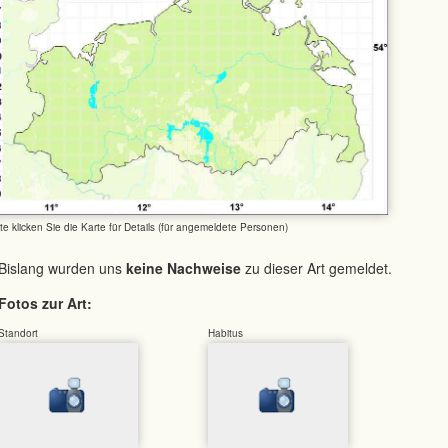
tte klicken Sie die Karte für Details (für angemeldete Personen)
Bislang wurden uns
keine Nachweise
zu dieser Art gemeldet.
Fotos zur Art:
Standort
Habitus