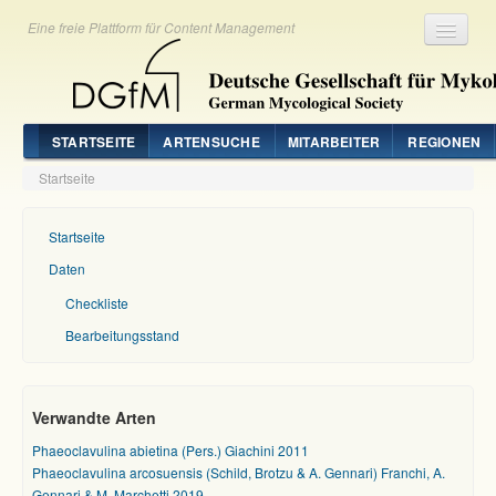
Eine freie Plattform für Content Management
Registrieren
Login
STARTSEITE
ARTENSUCHE
MITARBEITER
REGIONEN
Startseite
Startseite
Daten
Checkliste
Bearbeitungsstand
Verwandte Arten
Phaeoclavulina abietina (Pers.) Giachini 2011
Phaeoclavulina arcosuensis (Schild, Brotzu & A. Gennari) Franchi, A.
Gennari & M. Marchetti 2019