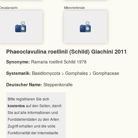
Detailansicht
Mikromerkmale
Phaeoclavulina roellinii (Schild) Giachini 2011
Synonyme:
Ramaria roellinii Schild 1978
Systematik:
Basidiomycota > Gomphales > Gomphaceae
Deutscher Name:
Steppenkoralle
Bitte registrieren Sie sich
kostenlos
auf den Seiten, damit
Sie auf alle Informationen und
Fundstellendaten zu den Arten
Zugriff erhalten und die volle
Funktionalität der internetseite