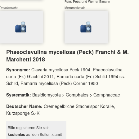
Foto: Petra und Werner Eimann
Detailansicht
Mikromerkmale
Phaeoclavulina myceliosa (Peck) Franchi & M.
Marchetti 2018
Synonyme:
Clavaria myceliosa Peck 1904, Phaeoclavulina
curta (Fr.) Giachini 2011, Ramaria curta (Fr.) Schild 1994 ss.
Schild, Ramaria myceliosa (Peck) Corner 1950
Systematik:
Basidiomycota > Gomphales > Gomphaceae
Deutscher Name:
Cremegelbliche Stachelspor-Koralle,
Kurzsporige S.-K.
Bitte registrieren Sie sich
kostenlos
auf den Seiten, damit