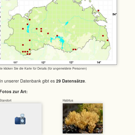
tte klicken Sie die Karte für Details (für angemeldete Personen)
In unserer Datenbank gibt es
29 Datensätze
.
Fotos zur Art:
Standort
Habitus