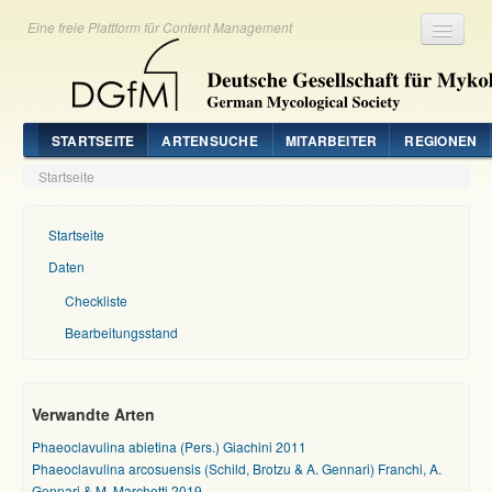
Eine freie Plattform für Content Management
Registrieren
Login
STARTSEITE
ARTENSUCHE
MITARBEITER
REGIONEN
Startseite
Startseite
Daten
Checkliste
Bearbeitungsstand
Verwandte Arten
Phaeoclavulina abietina (Pers.) Giachini 2011
Phaeoclavulina arcosuensis (Schild, Brotzu & A. Gennari) Franchi, A.
Gennari & M. Marchetti 2019