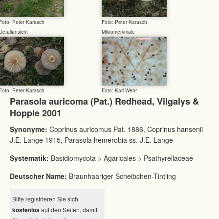
Foto: Peter Karasch
Foto: Peter Karasch
Detailansicht
Mikromerkmale
Foto: Peter Karasch
Foto: Karl Wehr
Parasola auricoma (Pat.) Redhead, Vilgalys &
Hopple 2001
Synonyme:
Coprinus auricomus Pat. 1886, Coprinus hansenii
J.E. Lange 1915, Parasola hemerobia ss. J.E. Lange
Systematik:
Basidiomycota > Agaricales > Psathyrellaceae
Deutscher Name:
Braunhaariger Scheibchen-Tintling
Bitte registrieren Sie sich
kostenlos
auf den Seiten, damit