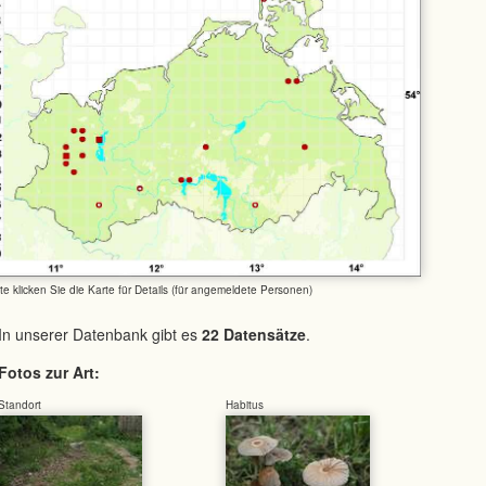
tte klicken Sie die Karte für Details (für angemeldete Personen)
In unserer Datenbank gibt es
22 Datensätze
.
Fotos zur Art:
Standort
Habitus