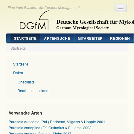
Eine freie Plattform für Content Management
Registrieren
Login
STARTSEITE
ARTENSUCHE
MITARBEITER
REGIONEN
Startseite
Startseite
Daten
Checkliste
Bearbeitungsstand
Verwandte Arten
Parasola auricoma (Pat.) Redhead, Vilgalys & Hopple 2001
Parasola conopilea (Fr.) Örstadius & E. Larss. 2008
Parasola crataegi Schmidt-Stohn 2017