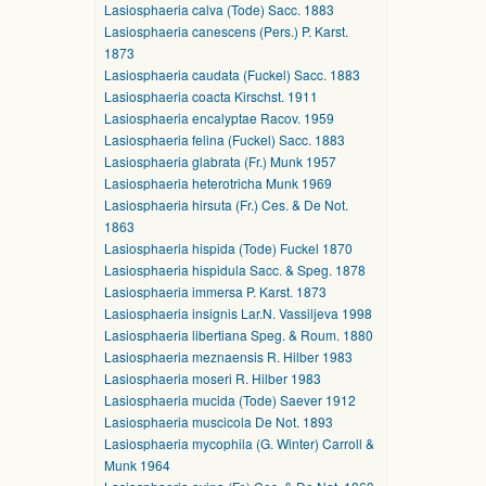
Lasiosphaeria calva (Tode) Sacc. 1883
Lasiosphaeria canescens (Pers.) P. Karst.
1873
Lasiosphaeria caudata (Fuckel) Sacc. 1883
Lasiosphaeria coacta Kirschst. 1911
Lasiosphaeria encalyptae Racov. 1959
Lasiosphaeria felina (Fuckel) Sacc. 1883
Lasiosphaeria glabrata (Fr.) Munk 1957
Lasiosphaeria heterotricha Munk 1969
Lasiosphaeria hirsuta (Fr.) Ces. & De Not.
1863
Lasiosphaeria hispida (Tode) Fuckel 1870
Lasiosphaeria hispidula Sacc. & Speg. 1878
Lasiosphaeria immersa P. Karst. 1873
Lasiosphaeria insignis Lar.N. Vassiljeva 1998
Lasiosphaeria libertiana Speg. & Roum. 1880
Lasiosphaeria meznaensis R. Hilber 1983
Lasiosphaeria moseri R. Hilber 1983
Lasiosphaeria mucida (Tode) Saever 1912
Lasiosphaeria muscicola De Not. 1893
Lasiosphaeria mycophila (G. Winter) Carroll &
Munk 1964