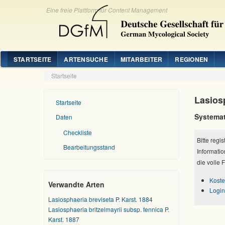
Eine freie Plattform für Content Management
STARTSEITE
ARTENSUCHE
MITARBEITER
REGIONEN
Startseite
Lasios
Startseite
Systemat
Daten
Checkliste
Bitte regi
Bearbeitungsstand
Informatio
die volle 
Koste
Verwandte Arten
Login
Lasiosphaeria breviseta P. Karst. 1884
Lasiosphaeria britzelmayrii subsp. fennica P.
Karst. 1887