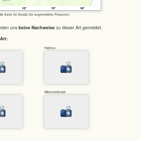
 die Karte für Details (für angemeldete Personen)
urden uns
keine Nachweise
zu dieser Art gemeldet.
Art:
Habitus
Mikromerkmale