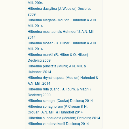
Mill. 2004
Hilberina dactylina (J. Webster) Declercq
2009
Hilberina elegans (Mouton) Huhndorf & A.N.
Mill. 2014
Hilberina meznaensis Huhndorf & A.N. Mill.
2014
Hilberina moseri (R. Hilber) Huhndorf & A.N.
Mill. 2014
Hilberina munkii (R. Hilber & O. Hilber)
Declercq 2009
Hilberina punctata (Munk) A.N. Mill. &
Huhndorf 2014
Hilberina rhynchospora (Mouton) Huhndorf &
A.N. Mill. 2014
Hilberina rufa (Cand., J. Fourn. & Magni)
Declercq 2009
Hilberina sphagni (Cooke) Declercq 2014
Hilberina sphagnorum (P. Crouan & H.
Crouan) A.N. Mill. & Huhndorf 2014
Hilberina subcaudata (Mouton) Declercq 2014
Hilberina vandervekenii Declercq 2014