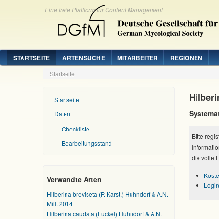
Eine freie Plattform für Content Management
STARTSEITE
ARTENSUCHE
MITARBEITER
REGIONEN
Startseite
Hilber
Startseite
Systemat
Daten
Checkliste
Bitte regi
Bearbeitungsstand
Informatio
die volle 
Koste
Verwandte Arten
Login
Hilberina breviseta (P. Karst.) Huhndorf & A.N.
Mill. 2014
Hilberina caudata (Fuckel) Huhndorf & A.N.