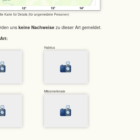
 die Karte für Details (für angemeldete Personen)
urden uns
keine Nachweise
zu dieser Art gemeldet.
Art:
Habitus
Mikromerkmale