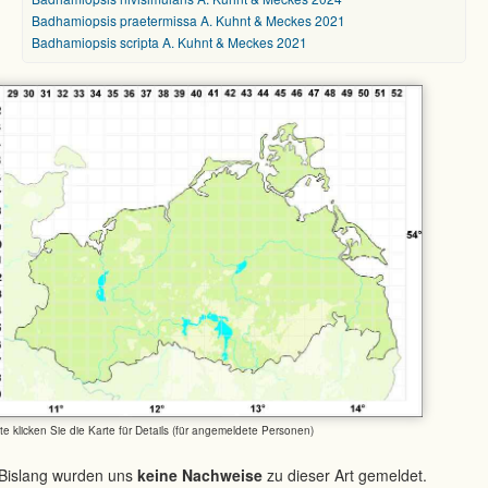
Badhamiopsis praetermissa A. Kuhnt & Meckes 2021
Badhamiopsis scripta A. Kuhnt & Meckes 2021
tte klicken Sie die Karte für Details (für angemeldete Personen)
Bislang wurden uns
keine Nachweise
zu dieser Art gemeldet.