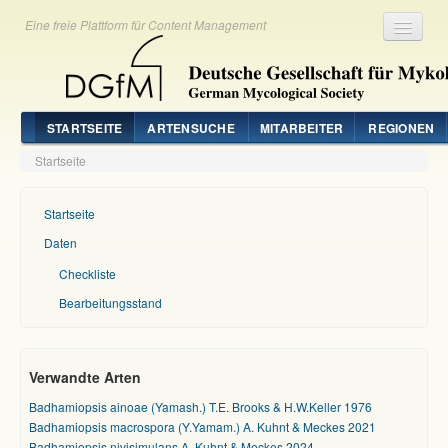
Eine freie Plattform für Content Management
Registrieren
Login
STARTSEITE
ARTENSUCHE
MITARBEITER
REGIONEN
Startseite
Startseite
Daten
Checkliste
Bearbeitungsstand
Verwandte Arten
Badhamiopsis ainoae (Yamash.) T.E. Brooks & H.W.Keller 1976
Badhamiopsis macrospora (Y.Yamam.) A. Kuhnt & Meckes 2021
Badhamiopsis nivisimulans A. Kuhnt & Meckes 2024