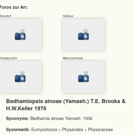
Fotos zur Art:
Standort
Habitus
Detailansicht
Mikromerkmale
Badhamiopsis ainoae (Yamash.) T.E. Brooks &
H.W.Keller 1976
Synonyme:
Badhamia ainoae Yamash. 1936
Systematik:
Eumycetozoa > Physarales > Physaraceae