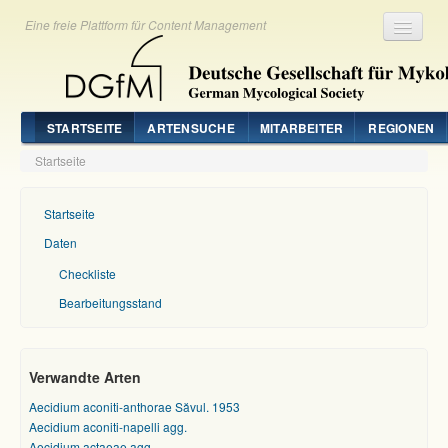
Eine freie Plattform für Content Management
Registrieren
Login
STARTSEITE
ARTENSUCHE
MITARBEITER
REGIONEN
Startseite
Startseite
Daten
Checkliste
Bearbeitungsstand
Verwandte Arten
Aecidium aconiti-anthorae Săvul. 1953
Aecidium aconiti-napelli agg.
Aecidium actaeae agg.