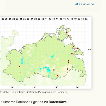
Alle einblenden …
tte klicken Sie die Karte für Details (für angemeldete Personen)
In unserer Datenbank gibt es
20 Datensätze
.