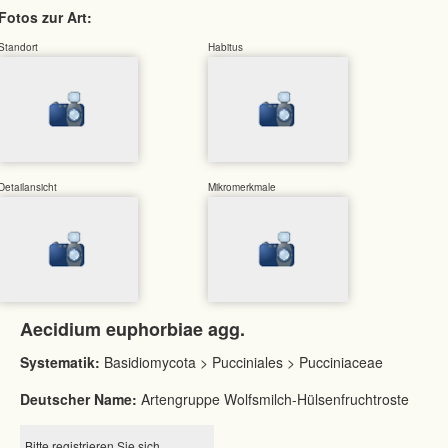
Fotos zur Art:
Standort
Habitus
Detailansicht
Mikromerkmale
Aecidium euphorbiae agg.
Systematik:
Basidiomycota > Pucciniales > Pucciniaceae
Deutscher Name:
Artengruppe Wolfsmilch-Hülsenfruchtroste
Bitte registrieren Sie sich