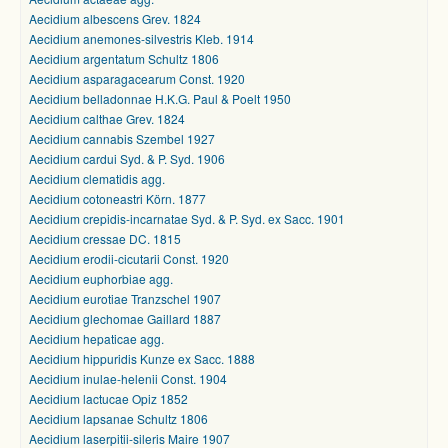
Aecidium albescens Grev. 1824
Aecidium anemones-silvestris Kleb. 1914
Aecidium argentatum Schultz 1806
Aecidium asparagacearum Const. 1920
Aecidium belladonnae H.K.G. Paul & Poelt 1950
Aecidium calthae Grev. 1824
Aecidium cannabis Szembel 1927
Aecidium cardui Syd. & P. Syd. 1906
Aecidium clematidis agg.
Aecidium cotoneastri Körn. 1877
Aecidium crepidis-incarnatae Syd. & P. Syd. ex Sacc. 1901
Aecidium cressae DC. 1815
Aecidium erodii-cicutarii Const. 1920
Aecidium euphorbiae agg.
Aecidium eurotiae Tranzschel 1907
Aecidium glechomae Gaillard 1887
Aecidium hepaticae agg.
Aecidium hippuridis Kunze ex Sacc. 1888
Aecidium inulae-helenii Const. 1904
Aecidium lactucae Opiz 1852
Aecidium lapsanae Schultz 1806
Aecidium laserpitii-sileris Maire 1907