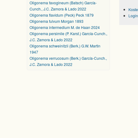
Oligonema favogineum (Batsch) García-
Cunch., J.C. Zamora & Lado 2022
Koste
Oligonema flavidum (Peck) Peck 1879
Login
Oligonema fulvum Morgan 1893
Oligonema intermedium M. de Haan 2024
Oligonema persimile (P. Karst.) García-Cunch.,
J.C. Zamora & Lado 2022
Oligonema schweinitzii (Berk.) G.W. Martin
1947
Oligonema verrucosum (Berk.) García-Cunch.,
J.C. Zamora & Lado 2022