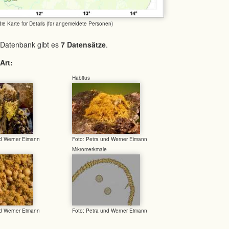
 die Karte für Details (für angemeldete Personen)
 Datenbank gibt es
7 Datensätze
.
Art:
Habitus
nd Werner Eimann
Foto: Petra und Werner Eimann
Mikromerkmale
nd Werner Eimann
Foto: Petra und Werner Eimann