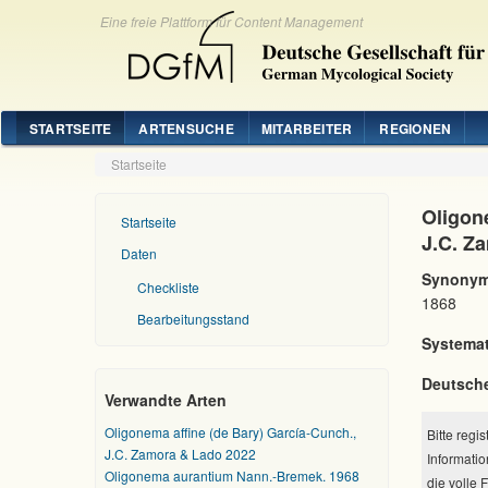
Eine freie Plattform für Content Management
STARTSEITE
ARTENSUCHE
MITARBEITER
REGIONEN
Startseite
Oligone
Startseite
J.C. Z
Daten
Synonym
Checkliste
1868
Bearbeitungsstand
Systemat
Deutsch
Verwandte Arten
Oligonema affine (de Bary) García-Cunch.,
Bitte regi
J.C. Zamora & Lado 2022
Informatio
Oligonema aurantium Nann.-Bremek. 1968
die volle 