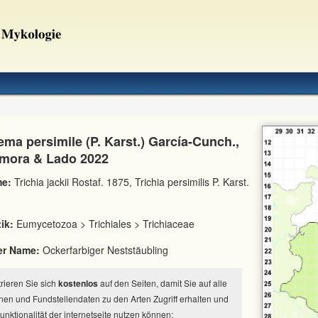
ma persimile (P. Karst.) García-Cunch.,
amora & Lado 2022
e:
Trichia jackii Rostaf. 1875, Trichia persimilis P. Karst.
ik:
Eumycetozoa > Trichiales > Trichiaceae
er Name:
Ockerfarbiger Neststäubling
strieren Sie sich
kostenlos
auf den Seiten, damit Sie auf alle
nen und Fundstellendaten zu den Arten Zugriff erhalten und
Funktionalität der internetseite nutzen können: