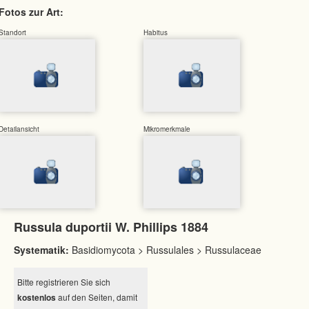
Fotos zur Art:
Standort
Habitus
Detailansicht
Mikromerkmale
Russula duportii W. Phillips 1884
Systematik:
Basidiomycota > Russulales > Russulaceae
Bitte registrieren Sie sich
kostenlos
auf den Seiten, damit