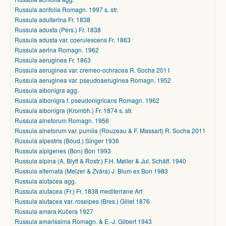
Russula acrifolia Romagn. 1997 s. str.
Russula adulterina Fr. 1838
Russula adusta (Pers.) Fr. 1838
Russula adusta var. coerulescens Fr. 1863
Russula aerina Romagn. 1962
Russula aeruginea Fr. 1863
Russula aeruginea var. cremeo-ochracea R. Socha 2011
Russula aeruginea var. pseudoaeruginea Romagn. 1952
Russula albonigra agg.
Russula albonigra f. pseudonigricans Romagn. 1962
Russula albonigra (Krombh.) Fr. 1874 s. str.
Russula alnetorum Romagn. 1956
Russula alnetorum var. pumila (Rouzeau & F. Massart) R. Socha 2011
Russula alpestris (Boud.) Singer 1936
Russula alpigenes (Bon) Bon 1993
Russula alpina (A. Blytt & Rostr.) F.H. Møller & Jul. Schäff. 1940
Russula alternata (Melzer & Zvára) J. Blum ex Bon 1983
Russula alutacea agg.
Russula alutacea (Fr.) Fr. 1838 mediterrane Art
Russula alutacea var. roseipes (Bres.) Gillet 1876
Russula amara Kučera 1927
Russula amarissima Romagn. & E.-J. Gilbert 1943