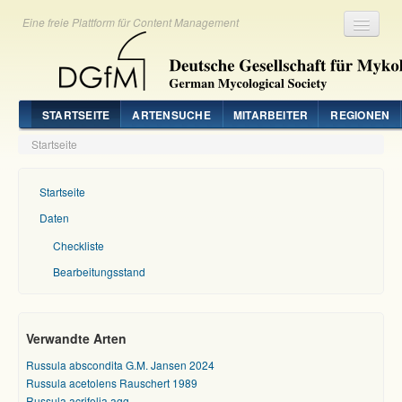
Eine freie Plattform für Content Management
Registrieren
Login
STARTSEITE
ARTENSUCHE
MITARBEITER
REGIONEN
Startseite
Startseite
Daten
Checkliste
Bearbeitungsstand
Verwandte Arten
Russula abscondita G.M. Jansen 2024
Russula acetolens Rauschert 1989
Russula acrifolia agg.