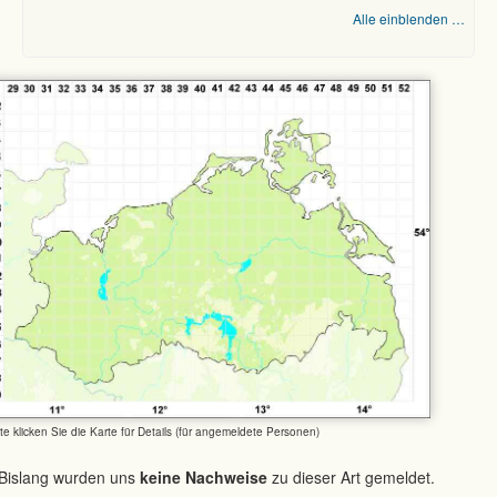
Alle einblenden …
tte klicken Sie die Karte für Details (für angemeldete Personen)
Bislang wurden uns
keine Nachweise
zu dieser Art gemeldet.