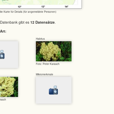
 die Karte für Details (für angemeldete Personen)
 Datenbank gibt es
12 Datensätze
.
Art:
Habitus
Foto: Peter Karasch
Mikromerkmale
rasch