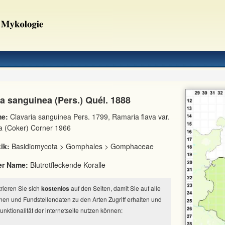
a sanguinea (Pers.) Quél. 1888
e:
Clavaria sanguinea Pers. 1799, Ramaria flava var.
a (Coker) Corner 1966
ik:
Basidiomycota > Gomphales > Gomphaceae
er Name:
Blutrotfleckende Koralle
strieren Sie sich
kostenlos
auf den Seiten, damit Sie auf alle
nen und Fundstellendaten zu den Arten Zugriff erhalten und
Funktionalität der internetseite nutzen können: