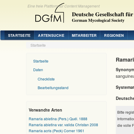
Eine freie Plattform für Content Management
STARTSEITE
ARTENSUCHE
MITARBEITER
REGIONEN
Startseite
Ramari
Startseite
Synonym
Daten
sanguine
Checkliste
Systemat
Bearbeitungsstand
Deutsch
Verwandte Arten
Bitte regi
Ramaria abietina (Pers.) Quél. 1888
Informatio
Ramaria abietina var. valida Christan 2008
die volle 
Ramaria acris (Peck) Corner 1961