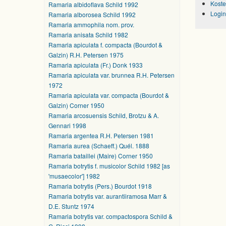
Koste
Ramaria albidoflava Schild 1992
Login
Ramaria alborosea Schild 1992
Ramaria ammophila nom. prov.
Ramaria anisata Schild 1982
Ramaria apiculata f. compacta (Bourdot &
Galzin) R.H. Petersen 1975
Ramaria apiculata (Fr.) Donk 1933
Ramaria apiculata var. brunnea R.H. Petersen
1972
Ramaria apiculata var. compacta (Bourdot &
Galzin) Corner 1950
Ramaria arcosuensis Schild, Brotzu & A.
Gennari 1998
Ramaria argentea R.H. Petersen 1981
Ramaria aurea (Schaeff.) Quél. 1888
Ramaria bataillei (Maire) Corner 1950
Ramaria botrytis f. musicolor Schild 1982 [as
'musaecolor'] 1982
Ramaria botrytis (Pers.) Bourdot 1918
Ramaria botrytis var. aurantiiramosa Marr &
D.E. Stuntz 1974
Ramaria botrytis var. compactospora Schild &