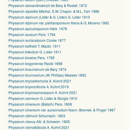
Physarum alexandrowiczii de Bary & Rostaf. 1872
Physarum alpestre Mitchel, S.W. Chapm. & M.L. Farr 1986
Physarum alpinum (Lister & G. Lister) G. Lister 1910
Physarum alpinum var. pallidosporeum Illana & G. Moreno 1992
Physarum apiculosporum Härk. 1978
Physarum aureum Pers. 1794
Physarum auriscalpium Cooke 1877
Physarum bethelii T. Macbr. 1911
Physarum bitectum G. Lister 1911
Physarum bivalve Pers. 1795
Physarum bogoriense Racib 1898
Physarum braunianum de Bary 1874
Physarum brunneolum (W. Phillips) Massee 1892
Physarum bryoarboricola A. Kuhnt 2021
Physarum bryocorticola A. Kuhnt 2019
Physarum bryomacrocarpum A. Kuhnt 2021
Physarum carneum G. Lister & Sturgis 1910
Physarum cinereum (Batsch) Pers. 1809
Physarum cinereum var. aureonodum Nann.-Bremek. & Finger 1987
Physarum citrinum Schumach. 1803
Physarum clavus Alb. & Schwein. 1805
Physarum clematidicola A. Kuhnt 2021