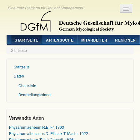
Eine freie Plattform für Content Management
Registrieren
Login
STARTSEITE
ARTENSUCHE
MITARBEITER
REGIONEN
Startseite
Startseite
Daten
Checkliste
Bearbeitungsstand
Verwandte Arten
Physarum aeneum R.E. Fr. 1903
Physarum albescens D. Ellis ex T. Macbr. 1922
Physarum album (Bull.) Chevall. 1826