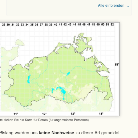
Alle einblenden …
tte klicken Sie die Karte für Details (für angemeldete Personen)
Bislang wurden uns
keine Nachweise
zu dieser Art gemeldet.