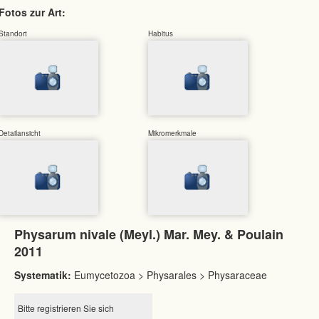
Fotos zur Art:
Standort
Habitus
Detailansicht
Mikromerkmale
Physarum nivale (Meyl.) Mar. Mey. & Poulain
2011
Systematik:
Eumycetozoa > Physarales > Physaraceae
Bitte registrieren Sie sich