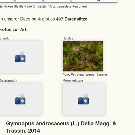
tte klicken Sie die Karte für Details (für angemeldete Personen)
In unserer Datenbank gibt es
497 Datensätze
.
Fotos zur Art:
Standort
Habitus
Foto: Petra und Werner Eimann
Detailansicht
Mikromerkmale
Gymnopus androsaceus (L.) Della Magg. &
Trassin. 2014