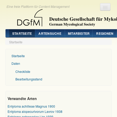
Eine freie Plattform für Content Management
Registrieren
Login
STARTSEITE
ARTENSUCHE
MITARBEITER
REGIONEN
Startseite
Startseite
Daten
Checkliste
Bearbeitungsstand
Verwandte Arten
Entyloma achilleae Magnus 1900
Entyloma alopecurivorum Lavrov 1938
Entyloma antennariae Liro 1939