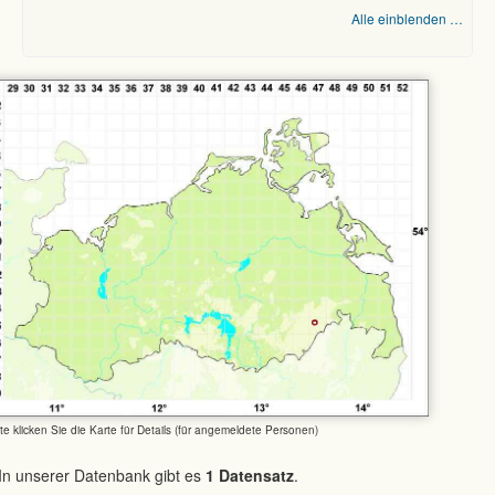
Alle einblenden …
tte klicken Sie die Karte für Details (für angemeldete Personen)
In unserer Datenbank gibt es
1 Datensatz
.