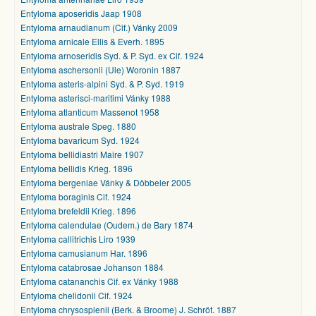
Entyloma aposeridis Jaap 1908
Entyloma arnaudianum (Cif.) Vánky 2009
Entyloma arnicale Ellis & Everh. 1895
Entyloma arnoseridis Syd. & P. Syd. ex Cif. 1924
Entyloma aschersonii (Ule) Woronin 1887
Entyloma asteris-alpini Syd. & P. Syd. 1919
Entyloma asterisci-maritimi Vánky 1988
Entyloma atlanticum Massenot 1958
Entyloma australe Speg. 1880
Entyloma bavaricum Syd. 1924
Entyloma bellidiastri Maire 1907
Entyloma bellidis Krieg. 1896
Entyloma bergeniae Vánky & Döbbeler 2005
Entyloma boraginis Cif. 1924
Entyloma brefeldii Krieg. 1896
Entyloma calendulae (Oudem.) de Bary 1874
Entyloma callitrichis Liro 1939
Entyloma camusianum Har. 1896
Entyloma catabrosae Johanson 1884
Entyloma catananchis Cif. ex Vánky 1988
Entyloma chelidonii Cif. 1924
Entyloma chrysosplenii (Berk. & Broome) J. Schröt. 1887