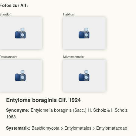
Fotos zur Art:
Standort
Habitus
Detailansicht
Mikromerkmale
Entyloma boraginis Cif. 1924
Synonyme:
Entylomella boraginis (Sacc.) H. Scholz & I. Scholz
1988
Systematik:
Basidiomycota > Entylomatales > Entylomataceae