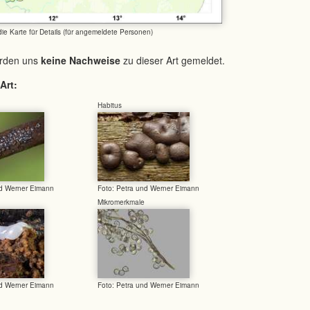
 die Karte für Details (für angemeldete Personen)
urden uns
keine Nachweise
zu dieser Art gemeldet.
Art:
Habitus
nd Werner Eimann
Foto: Petra und Werner Eimann
Mikromerkmale
nd Werner Eimann
Foto: Petra und Werner Eimann