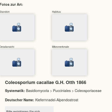
Fotos zur Art:
Standort
Habitus
Detailansicht
Mikromerkmale
Coleosporium cacaliae G.H. Otth 1866
Systematik:
Basidiomycota > Pucciniales > Coleosporiaceae
Deutscher Name:
Kiefernnadel-Alpendostrost
Bitte registrieren Sie sich