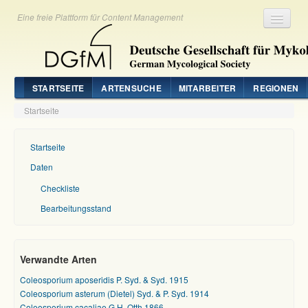
Eine freie Plattform für Content Management
Registrieren
Login
STARTSEITE
ARTENSUCHE
MITARBEITER
REGIONEN
Startseite
Startseite
Daten
Checkliste
Bearbeitungsstand
Verwandte Arten
Coleosporium aposeridis P. Syd. & Syd. 1915
Coleosporium asterum (Dietel) Syd. & P. Syd. 1914
Coleosporium cacaliae G.H. Otth 1866