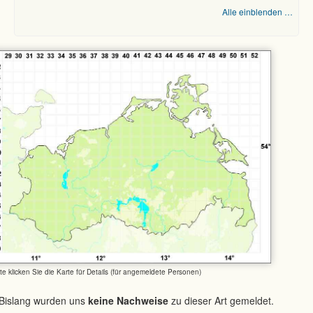
Alle einblenden …
tte klicken Sie die Karte für Details (für angemeldete Personen)
Bislang wurden uns
keine Nachweise
zu dieser Art gemeldet.