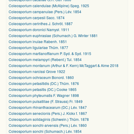
Coleosporium calendulae (McAlpine) Speg. 1925
Coleosporium campanulae (Pers.) Lév. 1854
Coleosporium carpesii Sacc. 1874
Coleosporium cerinthes J. Schröt. 1887
Coleosporium doronici Namysł. 1911
Coleosporium euphrasiae (Schumach.) G. Winter 1881
Coleosporium inulae Rabenh. 1851
Coleosporium ligulariae Thüm. 1877
Coleosporium martianoffianum P. Syd. & Syd. 1915
Coleosporium melampyri (Rebent.) Tul. 1854
Coleosporium montanum (Arthur & F. Kern) McTaggart & Aime 2018
Coleosporium narcissi Grove 1922
Coleosporium ochraceum Bonord. 1860
Coleosporium petasitidis (DC.) Thüm. 1876
Coleosporium petasitis (DC.) Cooke 1865
Coleosporium phyteumatis F. Wagner 1898
Coleosporium pulsatillae (F. Strauss) Fr. 1849
Coleosporium rhinanthacearum (DC.) Lév. 1847
Coleosporium senecionis (Pers.) J. Kickx f. 1867
Coleosporium solidaginis (Schwein.) Thüm. 1878
Coleosporium sonchi-arvensis (Pers.) Lév. 1860
Coleosporium sonchi (Schumach.) Lév. 1854