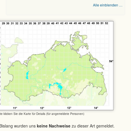
Alle einblenden …
tte klicken Sie die Karte für Details (für angemeldete Personen)
Bislang wurden uns
keine Nachweise
zu dieser Art gemeldet.