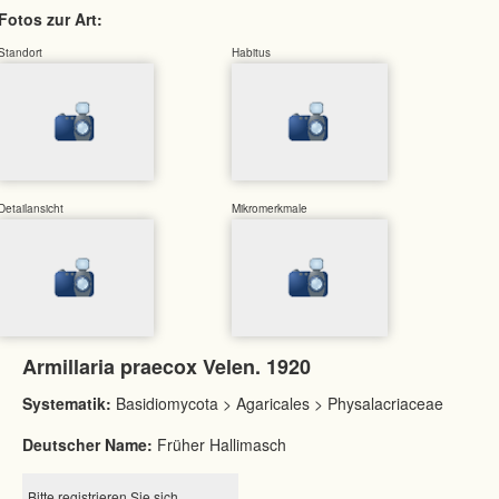
Fotos zur Art:
Standort
Habitus
Detailansicht
Mikromerkmale
Armillaria praecox Velen. 1920
Systematik:
Basidiomycota > Agaricales > Physalacriaceae
Deutscher Name:
Früher Hallimasch
Bitte registrieren Sie sich