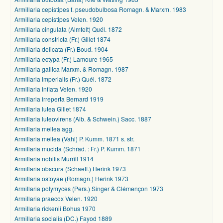
Armillaria cepistipes f. pseudobulbosa Romagn. & Marxm. 1983
Armillaria cepistipes Velen. 1920
Armillaria cingulata (Almfelt) Quél. 1872
Armillaria constricta (Fr.) Gillet 1874
Armillaria delicata (Fr.) Boud. 1904
Armillaria ectypa (Fr.) Lamoure 1965
Armillaria gallica Marxm. & Romagn. 1987
Armillaria imperialis (Fr.) Quél. 1872
Armillaria inflata Velen. 1920
Armillaria irreperta Bernard 1919
Armillaria lutea Gillet 1874
Armillaria luteovirens (Alb. & Schwein.) Sacc. 1887
Armillaria mellea agg.
Armillaria mellea (Vahl) P. Kumm. 1871 s. str.
Armillaria mucida (Schrad. : Fr.) P. Kumm. 1871
Armillaria nobilis Murrill 1914
Armillaria obscura (Schaeff.) Herink 1973
Armillaria ostoyae (Romagn.) Herink 1973
Armillaria polymyces (Pers.) Singer & Clémençon 1973
Armillaria praecox Velen. 1920
Armillaria rickenii Bohus 1970
Armillaria socialis (DC.) Fayod 1889