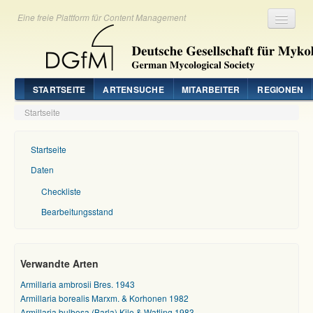
Eine freie Plattform für Content Management
Registrieren
Login
STARTSEITE
ARTENSUCHE
MITARBEITER
REGIONEN
Startseite
Startseite
Daten
Checkliste
Bearbeitungsstand
Verwandte Arten
Armillaria ambrosii Bres. 1943
Armillaria borealis Marxm. & Korhonen 1982
Armillaria bulbosa (Barla) Kile & Watling 1983